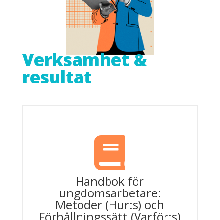
Verksamhet &
resultat

Handbok för
ungdomsarbetare:
Metoder (Hur:s) och
Förhållningssätt (Varför:s)