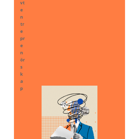
vt
e
n
tr
e
pr
e
n
ör
s
k
a
p