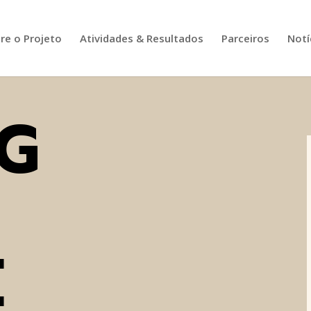
re o Projeto
Atividades & Resultados
Parceiros
Notí
G
E